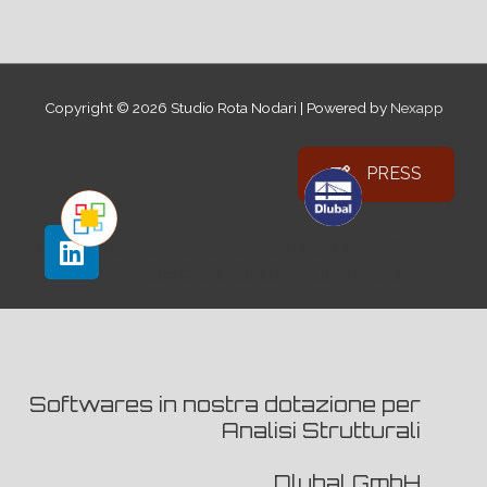
Copyright © 2026
Studio Rota Nodari
| Powered by
Nexapp
PRESS
Ci troviamo ad Alzano Lombardo (Bg)
info@studiorotanodari.com
Softwares in nostra dotazione per
Analisi Strutturali
Dlubal GmbH